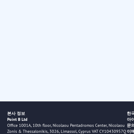
본사 정보
한국
Point B Ltd
아
Office 1001A, 10th floor, Nicolaou Pentadromos Center, Nicolaou
문
Zonis & Thessalonikis, 3026, Limassol, Cyprus VAT CY10430957Q
이